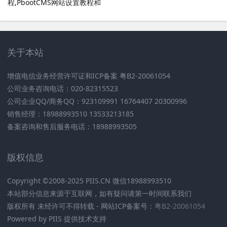
程,PbootCMS网站设置教程和
PbootCMS安全设置
关于本站
增值电信业务经营许可证和ICP备案 粤B2-20061054
公司业务咨询电话：020-82315523
公司企业QQ/商务QQ：923109991 16764407 20300996
销售经理：18988993510 13533213185
备案咨询和售后服务电话：18988993505
版权信息
Copyright ©2008-2025 PIIS.CN 微信18988993510
本站部分信息来源于互联网，如有疑问请第一时间联系我们
版权所有 未经许可不得转载 - 网站ICP备案号：
粤B2-20061054
Powered by PIIS 提供技术支持