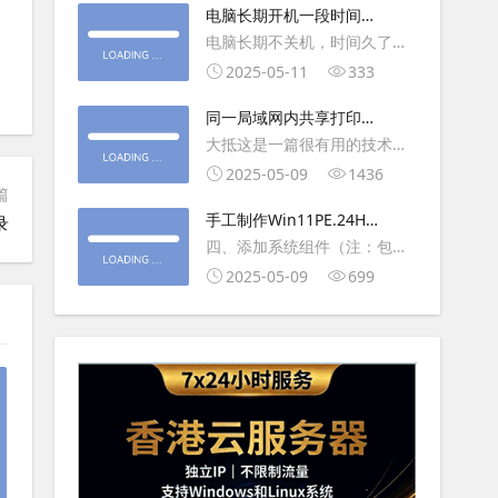
大利
电脑长期开机一段时间就
操作虚拟主机，鼠标会非常
卡顿怎么处理
电脑长期不关机，时间久了就
钝，这是因为虚拟机没有鼠标
会一直卡，CPU和内存都没占
2025-05-11
333
驱动，通过安装vmwaretool后
用多少，时间久了开程序等好
就可以解决此问
同一局域网内共享打印机
久，打开任务管理器5秒钟。一
的连接及相关问题解决方
大抵这是一篇很有用的技术教
般重启下电脑就可以了或重启
法
程文章吧！涉及的内容普遍而
2025-05-09
1436
下资源管理器(explorer.exe进
篇
常用，我想看过的人应该都会
程).
手工制作Win11PE.24H2
录
不自觉地点赞收藏吧~包含内容
LTSC2024详细教程2
四、添加系统组件（注：包含
有：共享前的准备工作在设置
DWM、BitLocker解锁、MMC
2025-05-09
699
打印机共享之前，你得先确保
控制台、文件搜索功能）4.1、
两台电脑
用附件中的工具从install.wim
第5卷提取以下文件到BOOT文
件夹：;DWM桌面窗口管理器
\Wi