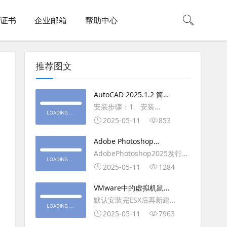
L证书
企业邮箱
帮助中心
推荐图文
AutoCAD 2025.1.2 简体
中文版（64位）破解版下
安装步骤：1、安装
载
AutoCAD_2025_Simplified_Chinese_Wi
2025-05-11
853
安装
Adobe Photoshop
AutoCAD_2025.1.2_Update3、
2025（v26.6.1）多语言
AdobePhotoshop2025发行
复制Crack里面的文件到
破解版下载
年：2025版本：26.6.1.7开发
2025-05-11
1284
AutoCAD安装目录里，覆盖同
人员：Adobe作者：M0nkrus
名文件4、完最低
VMware中的虚拟机鼠标
平台：WindowsX64界面语
移动缓慢,VMware虚拟机
默认安装完ESX后再新建
言：英语/匈牙利/匈牙利/越南/
卡顿慢,鼠标移动卡顿问题
WINDOWS虚拟主机，如
2025-05-11
7963
荷兰/印尼/西班牙/西班牙语/意
WIN2003，此时使用控制台去