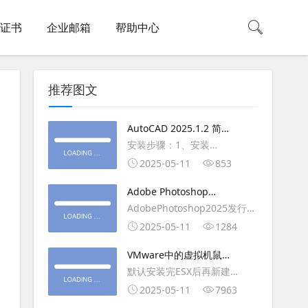
L证书
企业邮箱
帮助中心
推荐图文
AutoCAD 2025.1.2 简体
中文版（64位）破解版下
安装步骤：1、安装
载
AutoCAD_2025_Simplified_Chinese_Wi
2025-05-11
853
安装
Adobe Photoshop
AutoCAD_2025.1.2_Update3、
2025（v26.6.1）多语言
AdobePhotoshop2025发行
复制Crack里面的文件到
破解版下载
年：2025版本：26.6.1.7开发
2025-05-11
1284
AutoCAD安装目录里，覆盖同
人员：Adobe作者：M0nkrus
名文件4、完最低
VMware中的虚拟机鼠标
平台：WindowsX64界面语
移动缓慢,VMware虚拟机
默认安装完ESX后再新建
言：英语/匈牙利/匈牙利/越南/
卡顿慢,鼠标移动卡顿问题
WINDOWS虚拟主机，如
2025-05-11
7963
荷兰/印尼/西班牙/西班牙语/意
WIN2003，此时使用控制台去