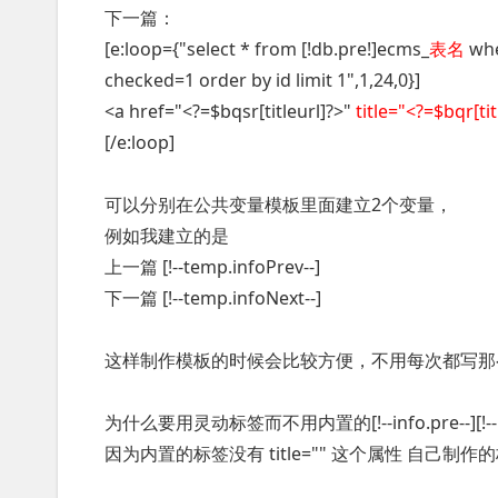
下一篇：
[e:loop={"select * from [!db.pre!]ecms_
表名
wher
checked=1 order by id limit 1",1,24,0}]
<a href="<?=$bqsr[titleurl]?>"
title="<?=$bqr[tit
[/e:loop]
可以分别在公共变量模板里面建立2个变量，
例如我建立的是
上一篇 [!--temp.infoPrev--]
下一篇 [!--temp.infoNext--]
这样制作模板的时候会比较方便，不用每次都写那
为什么要用灵动标签而不用内置的[!--info.pre--][!--in
因为内置的标签没有 title="" 这个属性 自己制作