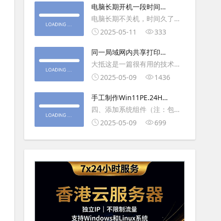
大利
电脑长期开机一段时间就
操作虚拟主机，鼠标会非常
卡顿怎么处理
电脑长期不关机，时间久了就
钝，这是因为虚拟机没有鼠标
会一直卡，CPU和内存都没占
2025-05-11
333
驱动，通过安装vmwaretool后
用多少，时间久了开程序等好
就可以解决此问
同一局域网内共享打印机
久，打开任务管理器5秒钟。一
的连接及相关问题解决方
大抵这是一篇很有用的技术教
般重启下电脑就可以了或重启
法
程文章吧！涉及的内容普遍而
2025-05-09
1436
下资源管理器(explorer.exe进
常用，我想看过的人应该都会
程).
手工制作Win11PE.24H2
不自觉地点赞收藏吧~包含内容
LTSC2024详细教程2
四、添加系统组件（注：包含
有：共享前的准备工作在设置
DWM、BitLocker解锁、MMC
2025-05-09
699
打印机共享之前，你得先确保
控制台、文件搜索功能）4.1、
两台电脑
用附件中的工具从install.wim
第5卷提取以下文件到BOOT文
件夹：;DWM桌面窗口管理器
\Wi