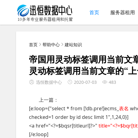
首页
服务器租用
首页
帮助中心
建站知识
帝国用灵动标签调用当前文章的
灵动标签调用当前文章的“上
迅恒数据中心
2020-07-03
483
上一篇：
[e:loop={"select * from [!db.pre!]ecms_
表名
wher
checked=1 order by id desc limit 1",1,24,0}]
<a href="<?=$bqsr[titleurl]?>"
title="<?=$bqr[tit
[/e:loop]