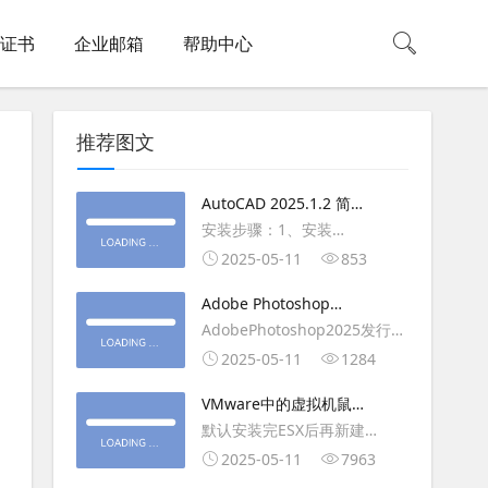
L证书
企业邮箱
帮助中心
推荐图文
AutoCAD 2025.1.2 简体
中文版（64位）破解版下
安装步骤：1、安装
载
AutoCAD_2025_Simplified_Chinese_Wi
2025-05-11
853
安装
Adobe Photoshop
AutoCAD_2025.1.2_Update3、
2025（v26.6.1）多语言
AdobePhotoshop2025发行
复制Crack里面的文件到
破解版下载
年：2025版本：26.6.1.7开发
2025-05-11
1284
AutoCAD安装目录里，覆盖同
人员：Adobe作者：M0nkrus
名文件4、完最低
VMware中的虚拟机鼠标
平台：WindowsX64界面语
移动缓慢,VMware虚拟机
默认安装完ESX后再新建
言：英语/匈牙利/匈牙利/越南/
卡顿慢,鼠标移动卡顿问题
WINDOWS虚拟主机，如
2025-05-11
7963
荷兰/印尼/西班牙/西班牙语/意
WIN2003，此时使用控制台去