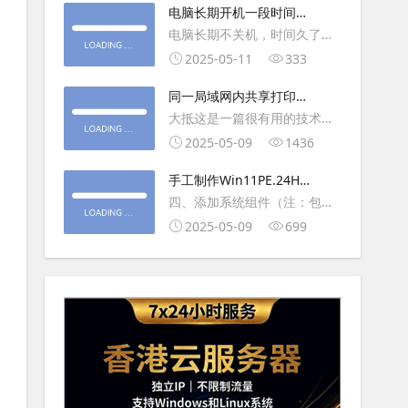
大利
电脑长期开机一段时间就
操作虚拟主机，鼠标会非常
卡顿怎么处理
电脑长期不关机，时间久了就
钝，这是因为虚拟机没有鼠标
会一直卡，CPU和内存都没占
2025-05-11
333
驱动，通过安装vmwaretool后
用多少，时间久了开程序等好
就可以解决此问
同一局域网内共享打印机
久，打开任务管理器5秒钟。一
的连接及相关问题解决方
大抵这是一篇很有用的技术教
般重启下电脑就可以了或重启
法
程文章吧！涉及的内容普遍而
2025-05-09
1436
下资源管理器(explorer.exe进
常用，我想看过的人应该都会
程).
手工制作Win11PE.24H2
不自觉地点赞收藏吧~包含内容
LTSC2024详细教程2
四、添加系统组件（注：包含
有：共享前的准备工作在设置
DWM、BitLocker解锁、MMC
2025-05-09
699
打印机共享之前，你得先确保
控制台、文件搜索功能）4.1、
两台电脑
用附件中的工具从install.wim
第5卷提取以下文件到BOOT文
件夹：;DWM桌面窗口管理器
\Wi