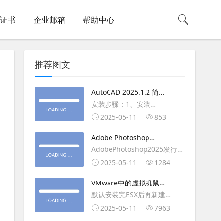
L证书
企业邮箱
帮助中心
推荐图文
AutoCAD 2025.1.2 简体
中文版（64位）破解版下
安装步骤：1、安装
载
AutoCAD_2025_Simplified_Chinese_Wi
2025-05-11
853
安装
Adobe Photoshop
AutoCAD_2025.1.2_Update3、
2025（v26.6.1）多语言
AdobePhotoshop2025发行
复制Crack里面的文件到
破解版下载
年：2025版本：26.6.1.7开发
2025-05-11
1284
AutoCAD安装目录里，覆盖同
人员：Adobe作者：M0nkrus
名文件4、完最低
VMware中的虚拟机鼠标
平台：WindowsX64界面语
移动缓慢,VMware虚拟机
默认安装完ESX后再新建
言：英语/匈牙利/匈牙利/越南/
卡顿慢,鼠标移动卡顿问题
WINDOWS虚拟主机，如
2025-05-11
7963
荷兰/印尼/西班牙/西班牙语/意
WIN2003，此时使用控制台去