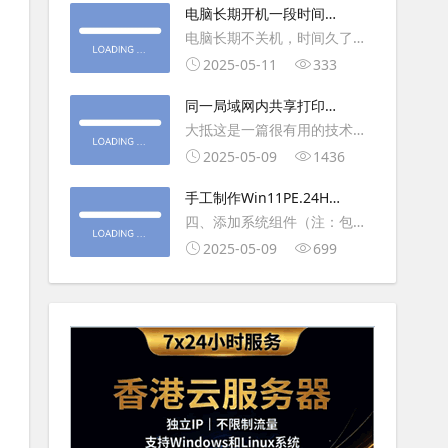
大利
电脑长期开机一段时间就
操作虚拟主机，鼠标会非常
卡顿怎么处理
电脑长期不关机，时间久了就
钝，这是因为虚拟机没有鼠标
会一直卡，CPU和内存都没占
2025-05-11
333
驱动，通过安装vmwaretool后
用多少，时间久了开程序等好
就可以解决此问
同一局域网内共享打印机
久，打开任务管理器5秒钟。一
的连接及相关问题解决方
大抵这是一篇很有用的技术教
般重启下电脑就可以了或重启
法
程文章吧！涉及的内容普遍而
2025-05-09
1436
下资源管理器(explorer.exe进
常用，我想看过的人应该都会
程).
手工制作Win11PE.24H2
不自觉地点赞收藏吧~包含内容
LTSC2024详细教程2
四、添加系统组件（注：包含
有：共享前的准备工作在设置
DWM、BitLocker解锁、MMC
2025-05-09
699
打印机共享之前，你得先确保
控制台、文件搜索功能）4.1、
两台电脑
用附件中的工具从install.wim
第5卷提取以下文件到BOOT文
件夹：;DWM桌面窗口管理器
\Wi