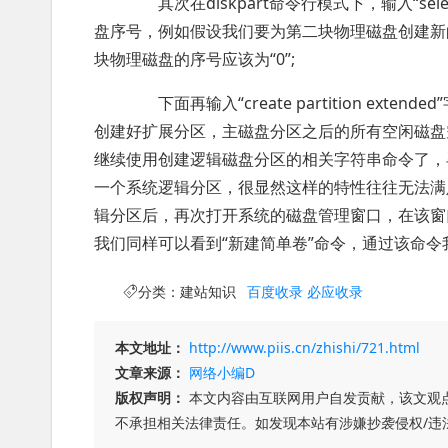
其次在diskpart命令行模式下，输入“sele
盘序号，例如假设我们要为第二块物理磁盘创建新的扩展分
块物理磁盘的序号应该为“0”;
下面再输入“create partition ex
创建好扩展分区，主磁盘分区之后的所有空闲磁盘
继续使用创建逻辑磁盘分区的相关字符串命令了，毕竟Wi
一个系统逻辑分区，很显然这样的特性往往无法满
辑分区后，再次打开系统的磁盘管理窗口，在该窗
我们同样可以看到“新建简单卷”命令，通过该命
分类：
建站知识
百度收录
必应收录
本文地址：
http://www.piis.cn/zhishi/721.html
文章来源：
网络小编D
版权声明：
本文内容由互联网用户自发贡献，该文观
不承担相关法律责任。如发现本站有涉嫌抄袭侵权/违