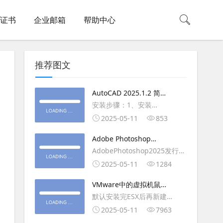
L证书
企业邮箱
帮助中心
推荐图文
AutoCAD 2025.1.2 简体
中文版（64位）破解版下
安装步骤：1、安装
载
AutoCAD_2025_Simplified_Chinese_Wi
2025-05-11
853
安装
Adobe Photoshop
AutoCAD_2025.1.2_Update3、
2025（v26.6.1）多语言
AdobePhotoshop2025发行
复制Crack里面的文件到
破解版下载
年：2025版本：26.6.1.7开发
2025-05-11
1284
AutoCAD安装目录里，覆盖同
人员：Adobe作者：M0nkrus
名文件4、完最低
VMware中的虚拟机鼠标
平台：WindowsX64界面语
移动缓慢,VMware虚拟机
默认安装完ESX后再新建
言：英语/匈牙利/匈牙利/越南/
卡顿慢,鼠标移动卡顿问题
WINDOWS虚拟主机，如
2025-05-11
7963
荷兰/印尼/西班牙/西班牙语/意
WIN2003，此时使用控制台去