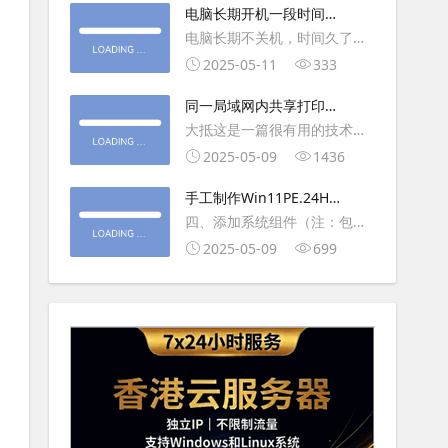
大利
电脑长期开机一段时间就
操作虚拟主机，鼠标会非常
卡顿怎么处理
电脑长期不关机，时间久了就
钝，这是因为虚拟机没有鼠标
会一直卡，CPU和内存都没占
2025-05-11
333
驱动，通过安装vmwaretool后
用多少，时间久了开程序等好
就可以解决此问
同一局域网内共享打印机
久，打开任务管理器5秒钟。一
的连接及相关问题解决方
大抵这是一篇很有用的技术教
般重启下电脑就可以了或重启
法
程文章吧！涉及的内容普遍而
2025-05-09
1436
下资源管理器(explorer.exe进
常用，我想看过的人应该都会
程).
手工制作Win11PE.24H2
不自觉地点赞收藏吧~包含内容
LTSC2024详细教程2
四、添加系统组件（注：包含
有：共享前的准备工作在设置
DWM、BitLocker解锁、MMC
2025-05-09
699
打印机共享之前，你得先确保
控制台、文件搜索功能）4.1、
两台电脑
用附件中的工具从install.wim
第5卷提取以下文件到BOOT文
件夹：;DWM桌面窗口管理器
\Wi