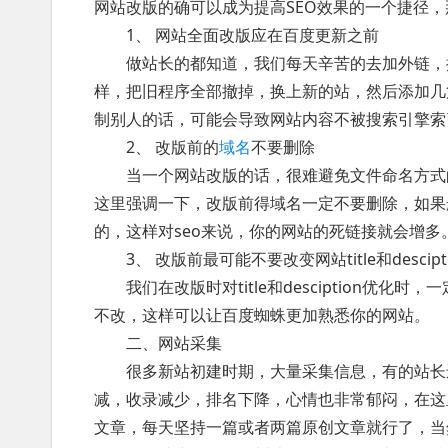
网站改版的确可以成为提高SEO效果的一个捷径
1、 网站全面改版应在百度更新之前
做站长的都知道，我们每天辛苦的去加外链，换
样，把旧程序全部撤掉，换上新的站，然后添加几
制别人的话，可能会导致网站内容不被搜索引擎索
2、 改版前的
域名
不要删除
当一个网站改版的话，很难避免文件命名方式的
这里强调一下，改版前得域名一定不要删除，如果
的，这样对seo来说，你的网站的死链接就会增多
3、 改版前最可能不要改变网站title和descipti
我们在改版时对title和desciption优
不改，这样可以让百度蜘蛛更加熟悉你的网站。
二、网站采集
很多新站初建时期，大量采集信息，有的站长还
减，收录减少，排名下降，心情也非常郁闷，在这
文章，每天坚持一篇或者两篇原创文章就行了，当