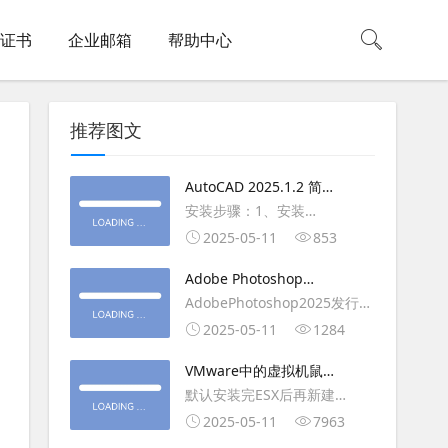
L证书
企业邮箱
帮助中心
推荐图文
AutoCAD 2025.1.2 简体
中文版（64位）破解版下
安装步骤：1、安装
载
AutoCAD_2025_Simplified_Chinese_Wi
2025-05-11
853
安装
Adobe Photoshop
AutoCAD_2025.1.2_Update3、
2025（v26.6.1）多语言
AdobePhotoshop2025发行
复制Crack里面的文件到
破解版下载
年：2025版本：26.6.1.7开发
2025-05-11
1284
AutoCAD安装目录里，覆盖同
人员：Adobe作者：M0nkrus
名文件4、完最低
VMware中的虚拟机鼠标
平台：WindowsX64界面语
移动缓慢,VMware虚拟机
默认安装完ESX后再新建
言：英语/匈牙利/匈牙利/越南/
卡顿慢,鼠标移动卡顿问题
WINDOWS虚拟主机，如
2025-05-11
7963
荷兰/印尼/西班牙/西班牙语/意
WIN2003，此时使用控制台去