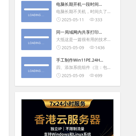
大利
电脑长期开机一段时间就
操作虚拟主机，鼠标会非常
卡顿怎么处理
电脑长期不关机，时间久了就
钝，这是因为虚拟机没有鼠标
会一直卡，CPU和内存都没占
2025-05-11
333
驱动，通过安装vmwaretool后
用多少，时间久了开程序等好
就可以解决此问
同一局域网内共享打印机
久，打开任务管理器5秒钟。一
的连接及相关问题解决方
大抵这是一篇很有用的技术教
般重启下电脑就可以了或重启
法
程文章吧！涉及的内容普遍而
2025-05-09
1436
下资源管理器(explorer.exe进
常用，我想看过的人应该都会
程).
手工制作Win11PE.24H2
不自觉地点赞收藏吧~包含内容
LTSC2024详细教程2
四、添加系统组件（注：包含
有：共享前的准备工作在设置
DWM、BitLocker解锁、MMC
2025-05-09
699
打印机共享之前，你得先确保
控制台、文件搜索功能）4.1、
两台电脑
用附件中的工具从install.wim
第5卷提取以下文件到BOOT文
件夹：;DWM桌面窗口管理器
\Wi