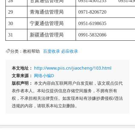
28
甘肃通信管理局
0931-4501253
0931-45
29
青海通信管理局
0971-8206720
30
宁夏通信管理局
0951-6198635
31
新疆通信管理局
0991-5832086
分类：
教程帮助
百度收录
必应收录
本文地址：
http://www.piis.cn/jiaocheng/103.html
文章来源：
网络小编D
版权声明：
本文内容由互联网用户自发贡献，该文观点仅代
表作者本人。本站仅提供信息存储空间服务，不拥有所有
权，不承担相关法律责任。如发现本站有涉嫌抄袭侵权/违法
违规的内容，请联系本站立刻删除。