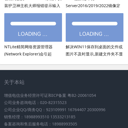
装护卫神主机大师报错提示输入
Server2016/2019/2022镜像定
的密码超过了14个字符
制：用DISM离线注入virtio驱动
方法
NTLite精简网络资源管理器
解决WIN11保存到桌面的文件或
(Network Explorer)会引起
图片不及时显示,新建文件夹不显
UmRdpService服务无法启动
示,必须刷新才出现的bug
关于本站
增值电信业务经营许可证和ICP备案 粤B2-20061054
公司业务咨询电话：020-82315523
公司企业QQ/商务QQ：923109991 16764407 20300996
销售经理：18988993510 13533213185
备案咨询和售后服务电话：18988993505