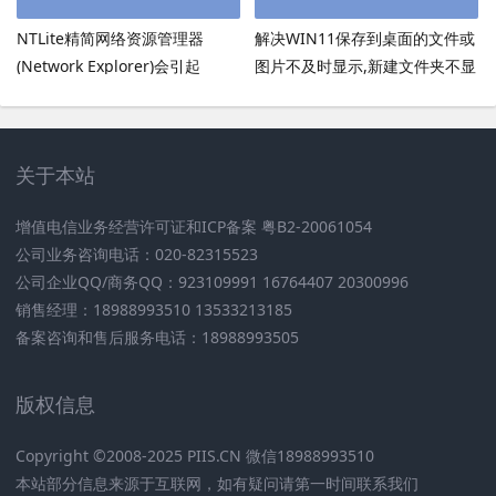
NTLite精简网络资源管理器
解决WIN11保存到桌面的文件或
(Network Explorer)会引起
图片不及时显示,新建文件夹不显
UmRdpService服务无法启动
示,必须刷新才出现的bug
关于本站
增值电信业务经营许可证和ICP备案 粤B2-20061054
公司业务咨询电话：020-82315523
公司企业QQ/商务QQ：923109991 16764407 20300996
销售经理：18988993510 13533213185
备案咨询和售后服务电话：18988993505
版权信息
Copyright ©2008-2025 PIIS.CN 微信18988993510
本站部分信息来源于互联网，如有疑问请第一时间联系我们