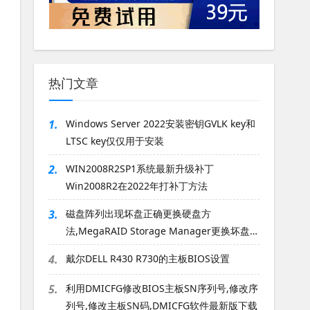
热门文章
1.
Windows Server 2022安装密钥GVLK key和
LTSC key仅仅用于安装
2.
WIN2008R2SP1系统最新升级补丁
Win2008R2在2022年打补丁方法
3.
磁盘阵列出现坏盘正确更换硬盘方
法,MegaRAID Storage Manager更换坏盘方
法
4.
戴尔DELL R430 R730的主板BIOS设置
5.
利用DMICFG修改BIOS主板SN序列号,修改序
列号,修改主板SN码,DMICFG软件最新版下载