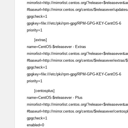
mirrorlist=http://mirrorlist.centos.org/?release=$releaseve
#baseurl=http://mirror.centos.org/centos/$releasever/update
gpgcheck=1
gpgkey=file:///etc/pki/rpm-gpg/RPM-GPG-KEY-CentOS-6
priority=1
[extras]
name=CentOS-$releasever - Extras
mirrorlist=http://mirrorlist.centos.org/?release=$releaseve
#baseurl=http://mirror.centos.org/centos/$releasever/extras/
gpgcheck=1
gpgkey=file:///etc/pki/rpm-gpg/RPM-GPG-KEY-CentOS-6
priority=1
[centosplus]
name=CentOS-$releasever - Plus
mirrorlist=http://mirrorlist.centos.org/?release=$releaseve
#baseurl=http://mirror.centos.org/centos/$releasever/centos
gpgcheck=1
enabled=0