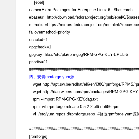
[epel]
name=Extra Packages for Enterprise Linux 6 - $basearch
#baseurl=http://download.fedoraproject.org/pub/epel/6/$base
mirrorlist=https://mirrors.fedoraproject.org/metalink?repo=e
failovermethod=priority
enabled=1
gpgcheck=1
gpgkey=file:///etc/pki/rpm-gpg/RPM-GPG-KEY-EPEL-6
priority=11
##################################################
四、安装rpmforge yum源
wget http://apt.sw.be/redhat/el6/en/i386/rpmforge/RPMS/rpmf
wget http://dag.wieers.com/rpm/packages/RPM-GPG-KEY.d
rpm --import RPM-GPG-KEY.dag.txt
rpm -ivh rpmforge-release-0.5.2-2.el6.rf.i686.rpm
vi /etc/yum.repos.d/rpmforge.repo #修改rpmforge yum源
##################################################
[rpmforge]