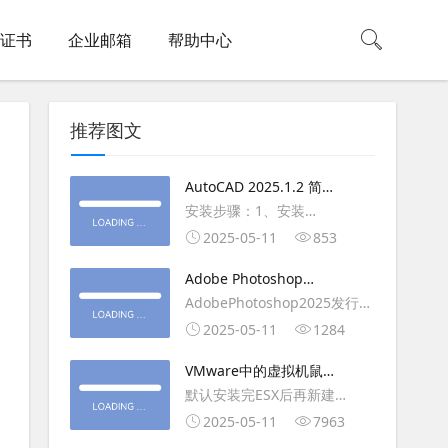
L证书
企业邮箱
帮助中心
推荐图文
AutoCAD 2025.1.2 简体
中文版（64位）破解版下
安装步骤：1、安装
载
AutoCAD_2025_Simplified_Chinese_Wi
2025-05-11
853
安装
Adobe Photoshop
AutoCAD_2025.1.2_Update3、
2025（v26.6.1）多语言
AdobePhotoshop2025发行
复制Crack里面的文件到
破解版下载
年：2025版本：26.6.1.7开发
2025-05-11
1284
AutoCAD安装目录里，覆盖同
人员：Adobe作者：M0nkrus
名文件4、完最低
VMware中的虚拟机鼠标
平台：WindowsX64界面语
移动缓慢,VMware虚拟机
默认安装完ESX后再新建
言：英语/匈牙利/匈牙利/越南/
卡顿慢,鼠标移动卡顿问题
WINDOWS虚拟主机，如
2025-05-11
7963
荷兰/印尼/西班牙/西班牙语/意
WIN2003，此时使用控制台去