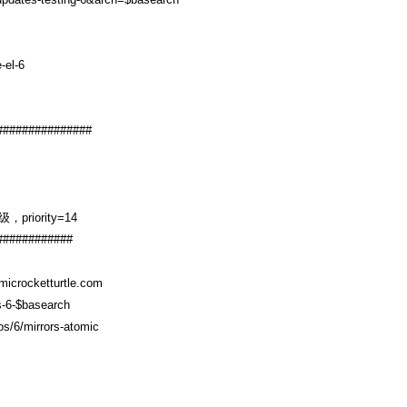
-el-6
###############
，priority=14
############
microcketturtle.com
os-6-$basearch
os/6/mirrors-atomic