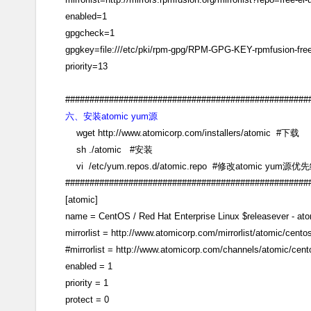
enabled=1
gpgcheck=1
gpgkey=file:///etc/pki/rpm-gpg/RPM-GPG-KEY-rpmfusion-free
priority=13
##################################################
六、安装atomic yum源
wget http://www.atomicorp.com/installers/atomic #下载
sh ./atomic #安装
vi /etc/yum.repos.d/atomic.repo #修改atomic yum源优先级
##################################################
[atomic]
name = CentOS / Red Hat Enterprise Linux $releasever - ato
mirrorlist = http://www.atomicorp.com/mirrorlist/atomic/cent
#mirrorlist = http://www.atomicorp.com/channels/atomic/cent
enabled = 1
priority = 1
protect = 0