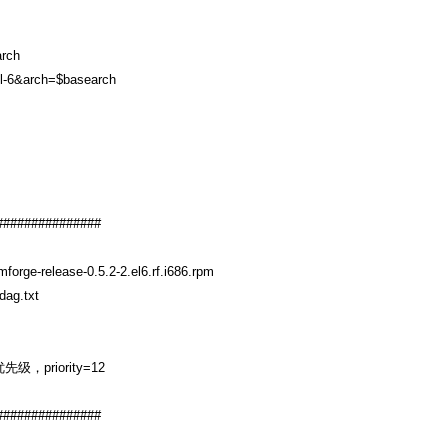
arch
pel-6&arch=$basearch
###############
orge-release-0.5.2-2.el6.rf.i686.rpm
ag.txt
优先级，priority=12
###############