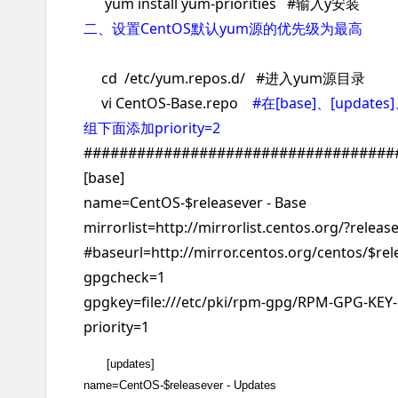
yum install yum-priorities #输入y安装
二、设置CentOS默认yum源的优先级为最高
cd /etc/yum.repos.d/ #进入yum源目录
vi CentOS-Base.repo
#在[base]、[updates]
组下面添加priority=2
##################################
[base]
name=CentOS-$releasever - Base
mirrorlist=http://mirrorlist.centos.org/?rel
#baseurl=http://mirror.centos.org/centos/$re
gpgcheck=1
gpgkey=file:///etc/pki/rpm-gpg/RPM-GPG-KEY
priority=1
[updates]
name=CentOS-$releasever - Updates