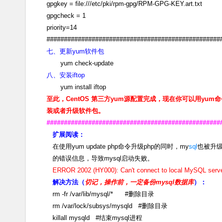
gpgkey = file:///etc/pki/rpm-gpg/RPM-GPG-KEY.art.txt
gpgcheck = 1
priority=14
##################################################
七、更新yum软件包
yum check-update
八、安装iftop
yum install iftop
至此，CentOS 第三方yum源配置完成，现在你可以用yu
装或者升级软件包。
##################################################
扩展阅读：
在使用yum update php命令升级php的同时，my
sql
也被升级
的错误信息，导致mysql启动失败。
ERROR 2002 (HY000): Can't connect to local MySQL server 
解决方法（
切记，操作前，一定备份mysql数据库
）：
rm -fr /var/lib/mysql/* #删除目录
rm /var/lock/subsys/mysqld #删除目录
killall mysqld #结束mysql进程