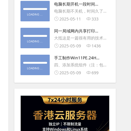
大利
电脑长期开机一段时间就
操作虚拟主机，鼠标会非常
卡顿怎么处理
电脑长期不关机，时间久了就
钝，这是因为虚拟机没有鼠标
会一直卡，CPU和内存都没占
2025-05-11
333
驱动，通过安装vmwaretool后
用多少，时间久了开程序等好
就可以解决此问
同一局域网内共享打印机
久，打开任务管理器5秒钟。一
的连接及相关问题解决方
大抵这是一篇很有用的技术教
般重启下电脑就可以了或重启
法
程文章吧！涉及的内容普遍而
2025-05-09
1436
下资源管理器(explorer.exe进
常用，我想看过的人应该都会
程).
手工制作Win11PE.24H2
不自觉地点赞收藏吧~包含内容
LTSC2024详细教程2
四、添加系统组件（注：包含
有：共享前的准备工作在设置
DWM、BitLocker解锁、MMC
2025-05-09
699
打印机共享之前，你得先确保
控制台、文件搜索功能）4.1、
两台电脑
用附件中的工具从install.wim
第5卷提取以下文件到BOOT文
件夹：;DWM桌面窗口管理器
\Wi