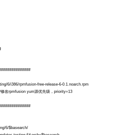
g
###############
ing/6/i386/rpmfusion-free-release-6-0.1.noarch.rpm
epo #修改rpmfusion yum源优先级，priority=13
###############
ing/6/$basearch/
el-updates-testing-6&arch=$basearch