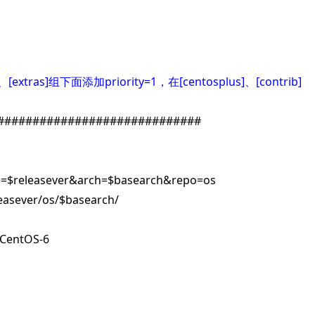
、[extras]组下面添加priority=1，在[centosplus]、[contrib]
##############################
ease=$releasever&arch=$basearch&repo=os
leasever/os/$basearch/
-CentOS-6