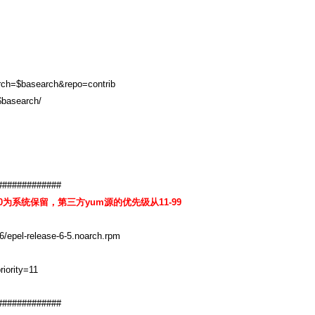
&arch=$basearch&repo=contrib
/$basearch/
##############
10为系统保留，第三方yum源的优先级从11-99
6/epel-release-6-5.noarch.rpm
ority=11
#############