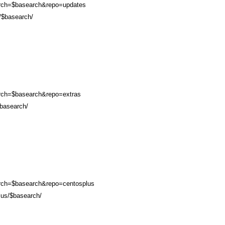
r&arch=$basearch&repo=updates
s/$basearch/
r&arch=$basearch&repo=extras
$basearch/
r&arch=$basearch&repo=centosplus
plus/$basearch/