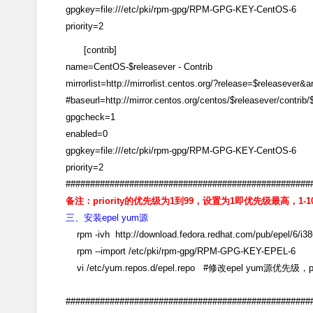
gpgkey=file:///etc/pki/rpm-gpg/RPM-GPG-KEY-CentOS-6
priority=2
[contrib]
name=CentOS-$releasever - Contrib
mirrorlist=http://mirrorlist.centos.org/?release=$releasever
#baseurl=http://mirror.centos.org/centos/$releasever/contrib
gpgcheck=1
enabled=0
gpgkey=file:///etc/pki/rpm-gpg/RPM-GPG-KEY-CentOS-6
priority=2
#################################################
备注：priority的优先级为1到99，设置为1即优先级最高，1-
三、安装epel yum源
rpm -ivh http://download.fedora.redhat.com/pub/epel/6/i38
rpm --import /etc/pki/rpm-gpg/RPM-GPG-KEY-EPEL-6
vi /etc/yum.repos.d/epel.repo #修改epel yum源优先级，pri
##################################################