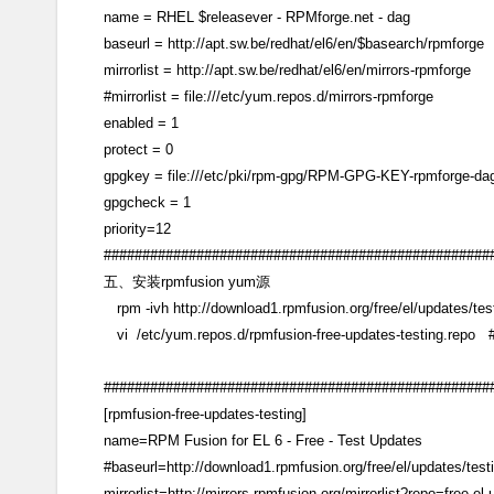
name = RHEL $releasever - RPMforge.net - dag
baseurl = http://apt.sw.be/redhat/el6/en/$basearch/rpmforge
mirrorlist = http://apt.sw.be/redhat/el6/en/mirrors-rpmforge
#mirrorlist = file:///etc/yum.repos.d/mirrors-rpmforge
enabled = 1
protect = 0
gpgkey = file:///etc/pki/rpm-gpg/RPM-GPG-KEY-rpmforge-da
gpgcheck = 1
priority=12
##################################################
五、安装rpmfusion yum源
rpm -ivh http://download1.rpmfusion.org/free/el/updates/test
vi /etc/yum.repos.d/rpmfusion-free-updates-testing.r
##################################################
[rpmfusion-free-updates-testing]
name=RPM Fusion for EL 6 - Free - Test Updates
#baseurl=http://download1.rpmfusion.org/free/el/updates/test
mirrorlist=http://mirrors.rpmfusion.org/mirrorlist?repo=free-