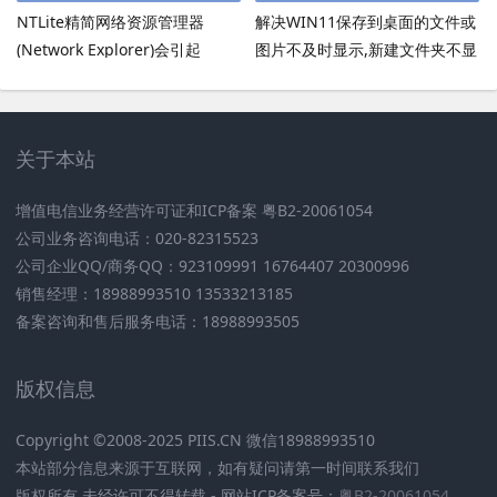
NTLite精简网络资源管理器
解决WIN11保存到桌面的文件或
(Network Explorer)会引起
图片不及时显示,新建文件夹不显
UmRdpService服务无法启动
示,必须刷新才出现的bug
关于本站
增值电信业务经营许可证和ICP备案 粤B2-20061054
公司业务咨询电话：020-82315523
公司企业QQ/商务QQ：923109991 16764407 20300996
销售经理：18988993510 13533213185
备案咨询和售后服务电话：18988993505
版权信息
Copyright ©2008-2025 PIIS.CN 微信18988993510
本站部分信息来源于互联网，如有疑问请第一时间联系我们
版权所有 未经许可不得转载 - 网站ICP备案号：
粤B2-20061054