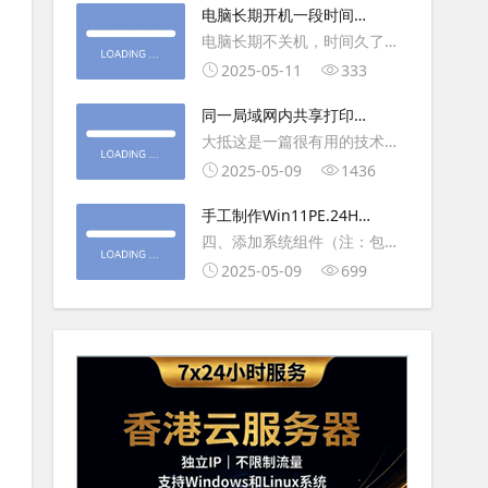
大利
电脑长期开机一段时间就
操作虚拟主机，鼠标会非常
卡顿怎么处理
电脑长期不关机，时间久了就
钝，这是因为虚拟机没有鼠标
会一直卡，CPU和内存都没占
2025-05-11
333
驱动，通过安装vmwaretool后
用多少，时间久了开程序等好
就可以解决此问
同一局域网内共享打印机
久，打开任务管理器5秒钟。一
的连接及相关问题解决方
大抵这是一篇很有用的技术教
般重启下电脑就可以了或重启
法
程文章吧！涉及的内容普遍而
2025-05-09
1436
下资源管理器(explorer.exe进
常用，我想看过的人应该都会
程).
手工制作Win11PE.24H2
不自觉地点赞收藏吧~包含内容
LTSC2024详细教程2
四、添加系统组件（注：包含
有：共享前的准备工作在设置
DWM、BitLocker解锁、MMC
2025-05-09
699
打印机共享之前，你得先确保
控制台、文件搜索功能）4.1、
两台电脑
用附件中的工具从install.wim
第5卷提取以下文件到BOOT文
件夹：;DWM桌面窗口管理器
\Wi