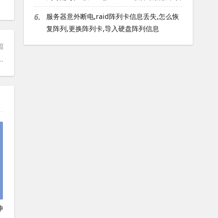
6.
服务器意外断电,raid阵列卡信息丢失,怎么恢
复阵列,更换阵列卡,导入硬盘阵列信息
篇
类型的网站我们空间不能放？
神