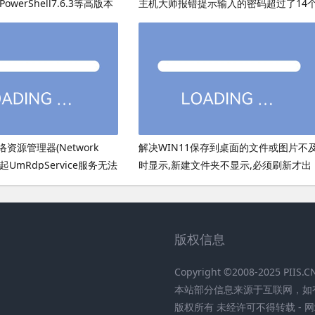
为PowerShell7.6.3等高版本
主机大师报错提示输入的密码超过了14
字符
网络资源管理器(Network
解决WIN11保存到桌面的文件或图片不
会引起UmRdpService服务无法
时显示,新建文件夹不显示,必须刷新才出
现的bug
版权信息
Copyright ©2008-2025 PIIS
本站部分信息来源于互联网，如
版权所有 未经许可不得转载 - 网