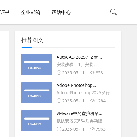
L证书
企业邮箱
帮助中心
推荐图文
AutoCAD 2025.1.2 简体
中文版（64位）破解版下
安装步骤：1、安装
载
AutoCAD_2025_Simplified_Chinese_Wi
2025-05-11
853
安装
Adobe Photoshop
AutoCAD_2025.1.2_Update3、
2025（v26.6.1）多语言
AdobePhotoshop2025发行
复制Crack里面的文件到
破解版下载
年：2025版本：26.6.1.7开发
2025-05-11
1284
AutoCAD安装目录里，覆盖同
人员：Adobe作者：M0nkrus
名文件4、完最低
VMware中的虚拟机鼠标
平台：WindowsX64界面语
移动缓慢,VMware虚拟机
默认安装完ESX后再新建
言：英语/匈牙利/匈牙利/越南/
卡顿慢,鼠标移动卡顿问题
WINDOWS虚拟主机，如
2025-05-11
7963
荷兰/印尼/西班牙/西班牙语/意
WIN2003，此时使用控制台去