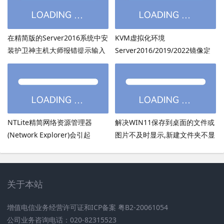
在精简版的Server2016系统中安
KVM虚拟化环境
装护卫神主机大师报错提示输入
Server2016/2019/2022镜像定
的密码超过了14个字符
制：用DISM离线注入virtio驱动
方法
NTLite精简网络资源管理器
解决WIN11保存到桌面的文件或
(Network Explorer)会引起
图片不及时显示,新建文件夹不显
UmRdpService服务无法启动
示,必须刷新才出现的bug
关于本站
增值电信业务经营许可证和ICP备案 粤B2-20061054
公司业务咨询电话：020-82315523