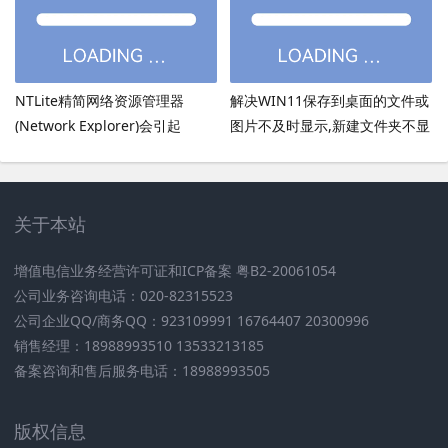
方法
NTLite精简网络资源管理器
解决WIN11保存到桌面的文件或
(Network Explorer)会引起
图片不及时显示,新建文件夹不显
UmRdpService服务无法启动
示,必须刷新才出现的bug
关于本站
增值电信业务经营许可证和ICP备案 粤B2-20061054
公司业务咨询电话：020-82315523
公司企业QQ/商务QQ：923109991 16764407 20300996
销售经理：18988993510 13533213185
备案咨询和售后服务电话：18988993505
版权信息