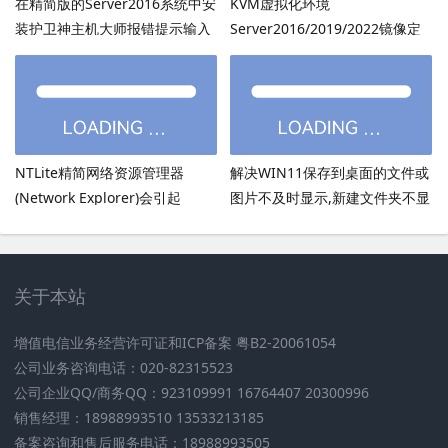
在精简版的Server2016系统中安
KVM虚拟化环境
装护卫神主机大师报错提示输入
Server2016/2019/2022镜像定
的密码超过了14个字符
制：用DISM离线注入virtio驱动
方法
NTLite精简网络资源管理器
解决WIN11保存到桌面的文件或
(Network Explorer)会引起
图片不及时显示,新建文件夹不显
UmRdpService服务无法启动
示,必须刷新才出现的bug
关于本站
增值电信业务经营许可证和ICP备案 粤B2-20061054
公司业务咨询电话：020-82315523
公司企业QQ/商务QQ：923109991 16764407 20300996
销售经理：18988993510 13533213185
备案咨询和售后服务电话：18988993505