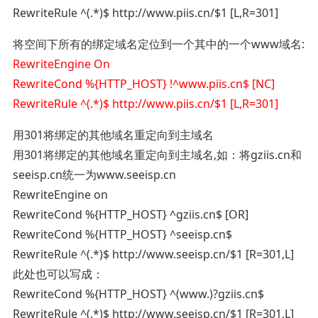
RewriteRule ^(.*)$ http://www.piis.cn/$1 [L,R=301]
将空间下所有的绑定域名定位到一个其中的一个www域名:
RewriteEngine On
RewriteCond %{HTTP_HOST} !^www.piis.cn$ [NC]
RewriteRule ^(.*)$ http://www.piis.cn/$1 [L,R=301]
用301将绑定的其他域名重定向到主域名
用301将绑定的其他域名重定向到主域名,如：将gziis.cn和
seeisp.cn统一为www.seeisp.cn
RewriteEngine on
RewriteCond %{HTTP_HOST} ^gziis.cn$ [OR]
RewriteCond %{HTTP_HOST} ^seeisp.cn$
RewriteRule ^(.*)$ http://www.seeisp.cn/$1 [R=301,L]
此处也可以写成：
RewriteCond %{HTTP_HOST} ^(www.)?gziis.cn$
RewriteRule ^(.*)$ http://www.seeisp.cn/$1 [R=301,L]