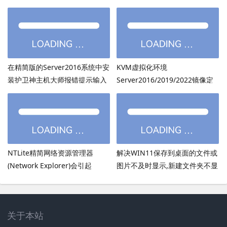
装onedrive后无法打开
PowerShell7.6.3等高版本
在精简版的Server2016系统中安
KVM虚拟化环境
装护卫神主机大师报错提示输入
Server2016/2019/2022镜像定
的密码超过了14个字符
制：用DISM离线注入virtio驱动
方法
NTLite精简网络资源管理器
解决WIN11保存到桌面的文件或
(Network Explorer)会引起
图片不及时显示,新建文件夹不显
UmRdpService服务无法启动
示,必须刷新才出现的bug
关于本站