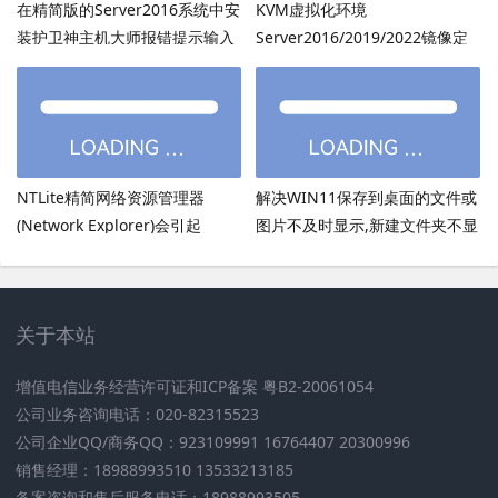
在精简版的Server2016系统中安
KVM虚拟化环境
装护卫神主机大师报错提示输入
Server2016/2019/2022镜像定
的密码超过了14个字符
制：用DISM离线注入virtio驱动
方法
NTLite精简网络资源管理器
解决WIN11保存到桌面的文件或
(Network Explorer)会引起
图片不及时显示,新建文件夹不显
UmRdpService服务无法启动
示,必须刷新才出现的bug
关于本站
增值电信业务经营许可证和ICP备案 粤B2-20061054
公司业务咨询电话：020-82315523
公司企业QQ/商务QQ：923109991 16764407 20300996
销售经理：18988993510 13533213185
备案咨询和售后服务电话：18988993505