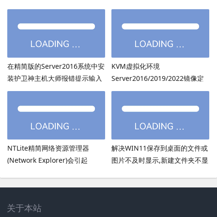
装onedrive后无法打开
PowerShell7.6.3等高版本
在精简版的Server2016系统中安
KVM虚拟化环境
装护卫神主机大师报错提示输入
Server2016/2019/2022镜像定
的密码超过了14个字符
制：用DISM离线注入virtio驱动
方法
NTLite精简网络资源管理器
解决WIN11保存到桌面的文件或
(Network Explorer)会引起
图片不及时显示,新建文件夹不显
UmRdpService服务无法启动
示,必须刷新才出现的bug
关于本站