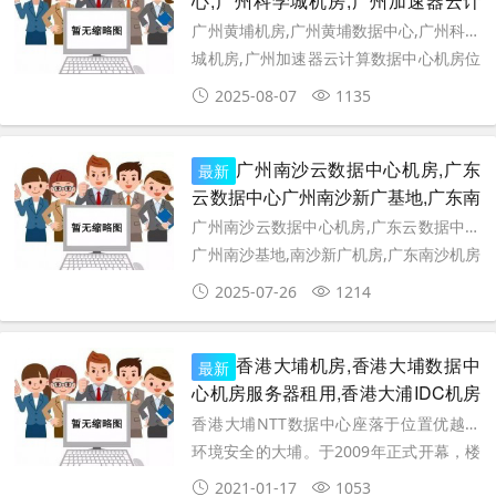
心,广州科学城机房,广州加速器云计
算数据中心机房
广州黄埔机房,广州黄埔数据中心,广州科学
城机房,广州加速器云计算数据中心机房位
于广州市开发区开源大道企业加速器园区
2025-08-07
1135
C7栋一楼,主要提供广州服务器托管,机房
vip模块定制,B
广州南沙云数据中心机房,广东
最新
云数据中心广州南沙新广基地,广东南
沙机房
广州南沙云数据中心机房,广东云数据中心
广州南沙基地,南沙新广机房,广东南沙机房
位于广州市南沙区腹地，是中国联通广东
2025-07-26
1214
云数据中心广州南沙基地，机房拥有电
信、联通、移动等多种线路
香港大埔机房,香港大埔数据中
最新
心机房服务器租用,香港大浦IDC机房
联系电话020-82315523
香港大埔NTT数据中心座落于位置优越且
环境安全的大埔。于2009年正式开幕，楼
高7层，总面积达212,100平方尺。采用
2021-01-17
1053