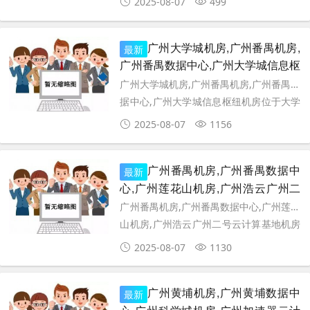
2025-08-07
499
地，占地6400平方，院内4栋4层标准机
房，1栋2层配套、办公用房
广州大学城机房,广州番禺机房,
最新
广州番禺数据中心,广州大学城信息枢
纽机房
广州大学城机房,广州番禺机房,广州番禺数
据中心,广州大学城信息枢纽机房位于大学
城内环西路广州大学城明志街1号信息枢纽
2025-08-07
1156
大楼，主楼建筑面积4000平方米，楼高10
层，首层高5.4米，2
广州番禺机房,广州番禺数据中
最新
心,广州莲花山机房,广州浩云广州二
号云计算基地机房
广州番禺机房,广州番禺数据中心,广州莲花
山机房,广州浩云广州二号云计算基地机房
位于广州市番禺区石楼镇金荷二路七号，
2025-08-07
1130
地理位置优越，1小时通达大湾区核心地
标。由浩云长盛集团
广州黄埔机房,广州黄埔数据中
最新