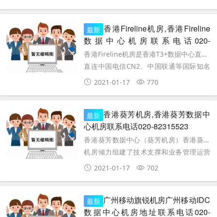
TierIII+规格设计，配备全冗余的基础设
施，获ISO管理及安全认证，以
香港Fireline机房,香港Fireline
最新
数据中心机房联系电话020-
82315523
香港Fireline机房是香港T3+数据中心直营,
直连中国电信CN2、中国联通等国际知名
郀I商,优质网络服务,第一手香港IDC资源。
2021-01-17
770
接入有电信纯CN2线路，及日本NTT，香
港WTT，HKBN等多线路。
香港葵芳机房,香港葵芳数据中
最新
心机房联系电话020-82315523
香港葵芳数据中心（葵芳机房）香港葵芳
机房倾力组建了技术支撑和业务管理运营
团队，形成了"香港IDC数据中心"强大的支
2021-01-17
702
撑核心。同时，联合国外、国内知名的IT
企业以
广州移动旗锐机房广州移动IDC
最新
数据中心机房地址联系电话020-