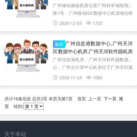
82315523
广州移动旗锐机房位置广州科学城南翔二
路1号，广州移动IDC数据中心机房地址联
系电话020-82315523，广州旗锐机房的产
2020-12-03
1725
品以自主创新开发为主，配合国家新闻出
版总署推动国家级数字化
广州信息港数据中心,广州天河
最新
区数据中心机房,广州天河软件园机房
服务器托管联系电话020-82315523
广州信息港机房，广州天河软件园数据中
心，广州云计算中心机房位于广州市区腹
地，天河软件园旁。国家商务部下属中国
2020-11-24
1082
国际电子商务中心容灾中心，提供华南多
线BGP优质资源，适用游戏、
共计16条信息 总共2页 本页为第1页
首页 上一页
下一页
尾
页
转到:
关于本站