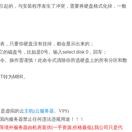
范引起的，与安装程序发生了冲突，需要将硬盘格式化掉，一般
：
；
的磁盘列表，只要你硬盘没有挂掉，都会显示出来的；
盘号，比如是0号。输入select disk 0，回车；
an命令。操作需谨慎！此命令式清除你所选硬盘上的所有分区和数
PT转为MBR。
不是虚拟的云
主机
(
云服务器
、VPS)
国内服务器禁止任何违法违规用途！！！
等境外
服务器由机房直供(一手资源,价格最低),我公司只是代