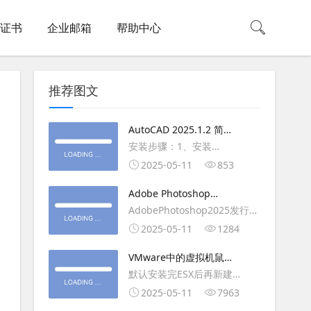
L证书
企业邮箱
帮助中心
推荐图文
AutoCAD 2025.1.2 简体
中文版（64位）破解版下
安装步骤：1、安装
载
AutoCAD_2025_Simplified_Chinese_Wi
2025-05-11
853
安装
Adobe Photoshop
AutoCAD_2025.1.2_Update3、
2025（v26.6.1）多语言
AdobePhotoshop2025发行
复制Crack里面的文件到
破解版下载
年：2025版本：26.6.1.7开发
2025-05-11
1284
AutoCAD安装目录里，覆盖同
人员：Adobe作者：M0nkrus
名文件4、完最低
VMware中的虚拟机鼠标
平台：WindowsX64界面语
移动缓慢,VMware虚拟机
默认安装完ESX后再新建
言：英语/匈牙利/匈牙利/越南/
卡顿慢,鼠标移动卡顿问题
WINDOWS虚拟主机，如
2025-05-11
7963
荷兰/印尼/西班牙/西班牙语/意
WIN2003，此时使用控制台去