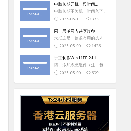
大利
电脑长期开机一段时间就
操作虚拟主机，鼠标会非常
卡顿怎么处理
电脑长期不关机，时间久了就
钝，这是因为虚拟机没有鼠标
会一直卡，CPU和内存都没占
2025-05-11
333
驱动，通过安装vmwaretool后
用多少，时间久了开程序等好
就可以解决此问
同一局域网内共享打印机
久，打开任务管理器5秒钟。一
的连接及相关问题解决方
大抵这是一篇很有用的技术教
般重启下电脑就可以了或重启
法
程文章吧！涉及的内容普遍而
2025-05-09
1436
下资源管理器(explorer.exe进
常用，我想看过的人应该都会
程).
手工制作Win11PE.24H2
不自觉地点赞收藏吧~包含内容
LTSC2024详细教程2
四、添加系统组件（注：包含
有：共享前的准备工作在设置
DWM、BitLocker解锁、MMC
2025-05-09
699
打印机共享之前，你得先确保
控制台、文件搜索功能）4.1、
两台电脑
用附件中的工具从install.wim
第5卷提取以下文件到BOOT文
件夹：;DWM桌面窗口管理器
\Wi