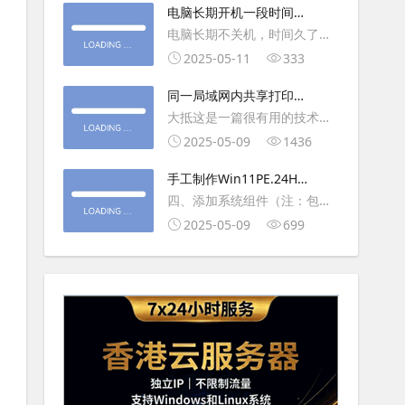
大利
电脑长期开机一段时间就
操作虚拟主机，鼠标会非常
卡顿怎么处理
电脑长期不关机，时间久了就
钝，这是因为虚拟机没有鼠标
会一直卡，CPU和内存都没占
2025-05-11
333
驱动，通过安装vmwaretool后
用多少，时间久了开程序等好
就可以解决此问
同一局域网内共享打印机
久，打开任务管理器5秒钟。一
的连接及相关问题解决方
大抵这是一篇很有用的技术教
般重启下电脑就可以了或重启
法
程文章吧！涉及的内容普遍而
2025-05-09
1436
下资源管理器(explorer.exe进
常用，我想看过的人应该都会
程).
手工制作Win11PE.24H2
不自觉地点赞收藏吧~包含内容
LTSC2024详细教程2
四、添加系统组件（注：包含
有：共享前的准备工作在设置
DWM、BitLocker解锁、MMC
2025-05-09
699
打印机共享之前，你得先确保
控制台、文件搜索功能）4.1、
两台电脑
用附件中的工具从install.wim
第5卷提取以下文件到BOOT文
件夹：;DWM桌面窗口管理器
\Wi