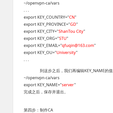
~/openvpn-ca/vars
. . .
export KEY_COUNTRY="
CN
"
export KEY_PROVINCE="
GD
"
export KEY_CITY="
ShanTou City
"
export KEY_ORG="
STU
"
export KEY_EMAIL="
qfuqin@163.com
"
export KEY_OU="
University
"
. . .
到这步之后，我们再编辑KEY_NAME的
~/openvpn-ca/vars
export KEY_NAME="
server
"
完成之后，保存并退出。
第四步：制作CA