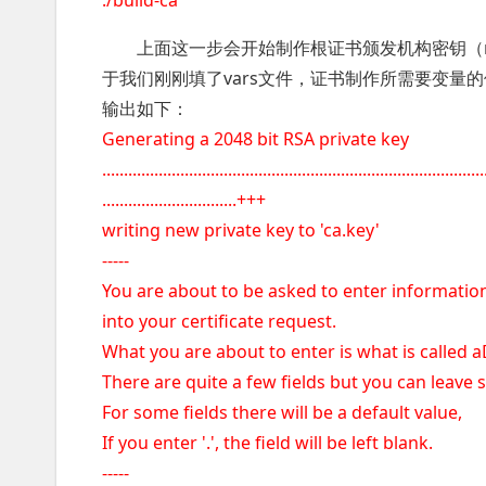
./build-ca
上面这一步会开始制作根证书颁发机构密钥（rootcerti
于我们刚刚填了vars文件，证书制作所需要变量
输出如下：
Generating a 2048 bit RSA private key
.....................................................................................
...............................+++
writing new private key to 'ca.key'
-----
You are about to be asked to enter information
into your certificate request.
What you are about to enter is what is called
There are quite a few fields but you can leave
For some fields there will be a default value,
If you enter '.', the field will be left blank.
-----