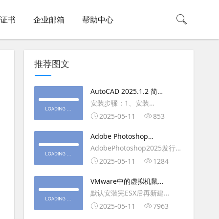
L证书
企业邮箱
帮助中心
推荐图文
AutoCAD 2025.1.2 简体
中文版（64位）破解版下
安装步骤：1、安装
载
AutoCAD_2025_Simplified_Chinese_Wi
2025-05-11
853
安装
Adobe Photoshop
AutoCAD_2025.1.2_Update3、
2025（v26.6.1）多语言
AdobePhotoshop2025发行
复制Crack里面的文件到
破解版下载
年：2025版本：26.6.1.7开发
2025-05-11
1284
AutoCAD安装目录里，覆盖同
人员：Adobe作者：M0nkrus
名文件4、完最低
VMware中的虚拟机鼠标
平台：WindowsX64界面语
移动缓慢,VMware虚拟机
默认安装完ESX后再新建
言：英语/匈牙利/匈牙利/越南/
卡顿慢,鼠标移动卡顿问题
WINDOWS虚拟主机，如
2025-05-11
7963
荷兰/印尼/西班牙/西班牙语/意
WIN2003，此时使用控制台去