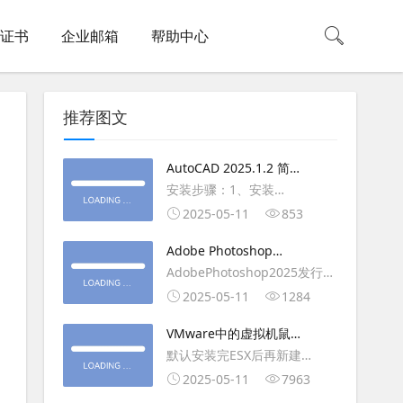
L证书
企业邮箱
帮助中心
推荐图文
AutoCAD 2025.1.2 简体
中文版（64位）破解版下
安装步骤：1、安装
载
AutoCAD_2025_Simplified_Chinese_Wi
2025-05-11
853
安装
Adobe Photoshop
AutoCAD_2025.1.2_Update3、
2025（v26.6.1）多语言
AdobePhotoshop2025发行
复制Crack里面的文件到
破解版下载
年：2025版本：26.6.1.7开发
2025-05-11
1284
AutoCAD安装目录里，覆盖同
人员：Adobe作者：M0nkrus
名文件4、完最低
VMware中的虚拟机鼠标
平台：WindowsX64界面语
移动缓慢,VMware虚拟机
默认安装完ESX后再新建
言：英语/匈牙利/匈牙利/越南/
卡顿慢,鼠标移动卡顿问题
WINDOWS虚拟主机，如
2025-05-11
7963
荷兰/印尼/西班牙/西班牙语/意
WIN2003，此时使用控制台去