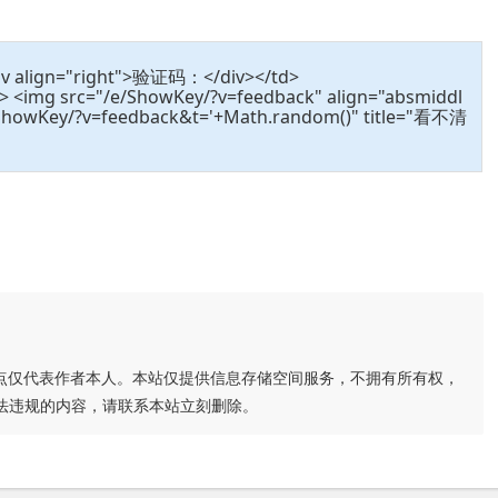
<div align="right">验证码：</div></td>
/> <img src="/e/ShowKey/?v=feedback" align="absmiddl
e/ShowKey/?v=feedback&t='+Math.random()" title="看不清
点仅代表作者本人。本站仅提供信息存储空间服务，不拥有所有权，
法违规的内容，请联系本站立刻删除。