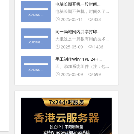
大利
电脑长期开机一段时间就
操作虚拟主机，鼠标会非常
卡顿怎么处理
电脑长期不关机，时间久了就
钝，这是因为虚拟机没有鼠标
会一直卡，CPU和内存都没占
2025-05-11
333
驱动，通过安装vmwaretool后
用多少，时间久了开程序等好
就可以解决此问
同一局域网内共享打印机
久，打开任务管理器5秒钟。一
的连接及相关问题解决方
大抵这是一篇很有用的技术教
般重启下电脑就可以了或重启
法
程文章吧！涉及的内容普遍而
2025-05-09
1436
下资源管理器(explorer.exe进
常用，我想看过的人应该都会
程).
手工制作Win11PE.24H2
不自觉地点赞收藏吧~包含内容
LTSC2024详细教程2
四、添加系统组件（注：包含
有：共享前的准备工作在设置
DWM、BitLocker解锁、MMC
2025-05-09
699
打印机共享之前，你得先确保
控制台、文件搜索功能）4.1、
两台电脑
用附件中的工具从install.wim
第5卷提取以下文件到BOOT文
件夹：;DWM桌面窗口管理器
\Wi