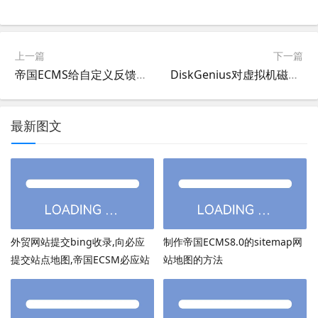
上一篇
下一篇
帝国ECMS给自定义反馈信息表单增加验证码
DiskGenius对虚拟机磁盘进行格式转换,Vmware(vmdk)虚拟机到hyperv(vhd或VHDX)虚拟机转换
最新图文
外贸网站提交bing收录,向必应
制作帝国ECMS8.0的sitemap网
提交站点地图,帝国ECSM必应站
站地图的方法
点图sitemap提交