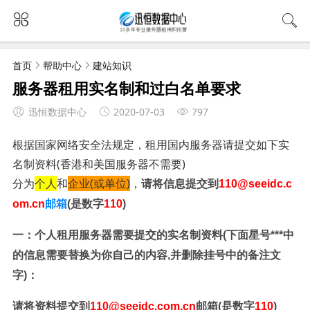
首页
帮助中心
建站知识
服务器租用实名制和过白名单要求
迅恒数据中心
2020-07-03
797
根据国家网络安全法规定，租用国内服务器请提交如下实
名制资料(香港和美国服务器不需要)
分为
个人
和
企业(或单位)
，
请将信息提交到
110
@seeidc.c
om.cn
邮箱
(是数字
110
)
一：
个人租用服务器需要提交的实名制资料
(下面星号***中
的信息需要替换为你自己的内容,并删除挂号中的备注文
字)：
请将资料提交到
110
@seeidc.com.cn
邮箱(是数字
110
)