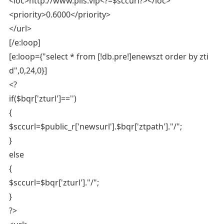
<loc>http://www.piis.vip<?=$sccurl?></loc>
<priority>0.6000</priority>
</url>
[/e:loop]
[e:loop={"select * from [!db.pre!]enewszt order by zti
d",0,24,0}]
<?
if($bqr['zturl']=='')
{
$sccurl=$public_r['newsurl'].$bqr['ztpath']."/";
}
else
{
$sccurl=$bqr['zturl']."/";
}
?>