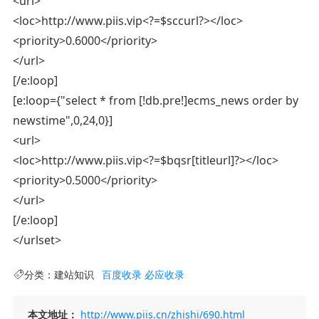
<url>
<loc>http://www.piis.vip<?=$sccurl?></loc>
<priority>0.6000</priority>
</url>
[/e:loop]
[e:loop={"select * from [!db.pre!]ecms_news order by
newstime",0,24,0}]
<url>
<loc>http://www.piis.vip<?=$bqsr[titleurl]?></loc>
<priority>0.5000</priority>
</url>
[/e:loop]
</urlset>
分类：
建站知识
百度收录
必应收录
本文地址：
http://www.piis.cn/zhishi/690.html