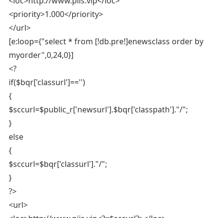
<loc>http://www.piis.vip</loc>
<priority>1.000</priority>
</url>
[e:loop={"select * from [!db.pre!]enewsclass order by
myorder",0,24,0}]
<?
if($bqr['classurl']=='')
{
$sccurl=$public_r['newsurl'].$bqr['classpath']."/";
}
else
{
$sccurl=$bqr['classurl']."/";
}
?>
<url>