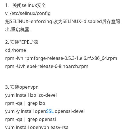
1、关闭selinux安全
vi /etc/selinux/config
把SELINUX=enforcing 改为SELINUX=disabled后存盘退
出,重启机器.
2. 安装"EPEL"源
cd /home
rpm -ivh rpmforge-release-0.5.3-1.el6.rf.x86_64.rpm
rpm -Uvh epel-release-6-8.noarch.rpm
3. 安装openvpn
yum install lzo lzo-devel
rpm -qa | grep lzo
yum -y install open
SSL
openssl-devel
rpm -qa | grep openssl
yum install openvpn easy-rsa