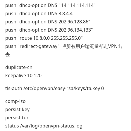
push "dhcp-option DNS 114.114.114.114"
push "dhcp-option DNS 8.8.4.4"
push "dhcp-option DNS 202.96.128.86"
push "dhcp-option DNS 202.96.134.133"
push "route 10.8.0.0 255.255.255.0"
push "redirect-gateway" #所有用户端流量都走VPN出
去
duplicate-cn
keepalive 10 120
tls-auth /etc/openvpn/easy-rsa/keys/ta.key 0
comp-lzo
persist-key
persist-tun
status /var/log/openvpn-status.log