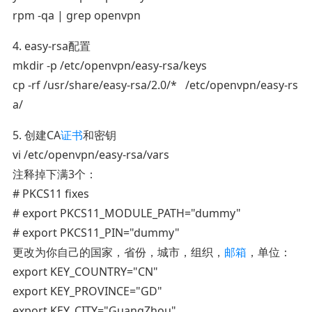
rpm -qa | grep openvpn
4. easy-rsa配置
mkdir -p /etc/openvpn/easy-rsa/keys
cp -rf /usr/share/easy-rsa/2.0/* /etc/openvpn/easy-rs
a/
5. 创建CA
证书
和密钥
vi /etc/openvpn/easy-rsa/vars
注释掉下满3个：
# PKCS11 fixes
# export PKCS11_MODULE_PATH="dummy"
# export PKCS11_PIN="dummy"
更改为你自己的国家，省份，城市，组织，
邮箱
，单位：
export KEY_COUNTRY="CN"
export KEY_PROVINCE="GD"
export KEY_CITY="GuangZhou"