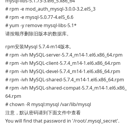
mysql-libs-5.1.73-3.el6_5.x86_64
# rpm -e mod_auth_mysql-3.0.0-3.2.el5_3
# rpm -e mysql-5.0.77-4.el5_6.6
# yum -y remove mysql-libs-5.1*
请按顺序删除旧版本的数据库。
rpm安装Mysql 5.7.4-m14版本,
# rpm -ivh MySQL-server-5.7.4_m14-1.el6.x86_64.rpm
# rpm -ivh MySQL-client-5.7.4_m14-1.el6.x86_64.rpm
# rpm -ivh MySQL-devel-5.7.4_m14-1.el6.x86_64.rpm
# rpm -ivh MySQL-shared-5.7.4_m14-1.el6.x86_64.rpm
# rpm -ivh MySQL-shared-compat-5.7.4_m14-1.el6.x86_
64.rpm
# chown -R mysql:mysql /var/lib/mysql
注意，默认密码请到下面文件中查看
You will find that password in '/root/.mysql_secret'.