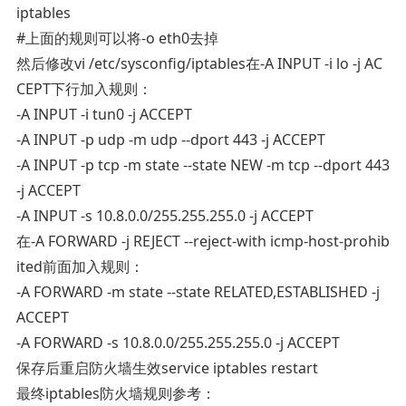
iptables
#上面的规则可以将-o eth0去掉
然后修改vi /etc/sysconfig/iptables在-A INPUT -i lo -j AC
CEPT下行加入规则：
-A INPUT -i tun0 -j ACCEPT
-A INPUT -p udp -m udp --dport 443 -j ACCEPT
-A INPUT -p tcp -m state --state NEW -m tcp --dport 443
-j ACCEPT
-A INPUT -s 10.8.0.0/255.255.255.0 -j ACCEPT
在-A FORWARD -j REJECT --reject-with icmp-host-prohib
ited前面加入规则：
-A FORWARD -m state --state RELATED,ESTABLISHED -j
ACCEPT
-A FORWARD -s 10.8.0.0/255.255.255.0 -j ACCEPT
保存后重启防火墙生效service iptables restart
最终iptables防火墙规则参考：