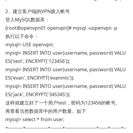
2、建立客户端的VPN拨入帐号
登入MySQL数据库：
[root@openvpn01 openvpn]# mysql -uopenvpn -p
执行以下命令：
mysql> USE openvpn;
mysql> INSERT INTO user(username, password) VALU
ES('test', ENCRYPT('123456'));
mysql> INSERT INTO user(username, password) VALU
ES('evan', ENCRYPT('evanmis'));
mysql> INSERT INTO user(username, password) VALU
ES('jack', ENCRYPT('345345'));
这样就建立好了一个用户test，密码为123456的帐号。
再查看当然数据库中的用户数量。如下
mysql> select * from user;
+----------+---------------+--------+---------------------+------+-------+--