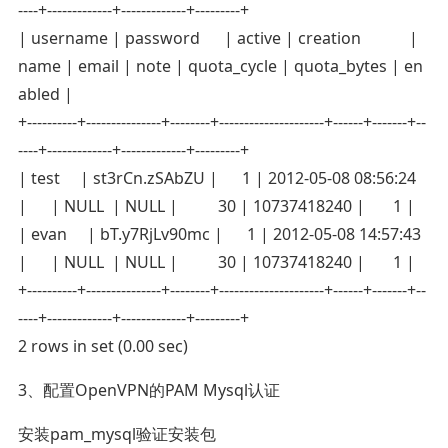
----+-------------+-------------+---------+
| username | password | active | creation |
name | email | note | quota_cycle | quota_bytes | en
abled |
+----------+---------------+--------+---------------------+------+-------+--
----+-------------+-------------+---------+
| test | st3rCn.zSAbZU | 1 | 2012-05-08 08:56:24
| | NULL | NULL | 30 | 10737418240 | 1 |
| evan | bT.y7RjLv90mc | 1 | 2012-05-08 14:57:43
| | NULL | NULL | 30 | 10737418240 | 1 |
+----------+---------------+--------+---------------------+------+-------+--
----+-------------+-------------+---------+
2 rows in set (0.00 sec)
3、配置OpenVPN的PAM Mysql认证
安装pam_mysql验证安装包