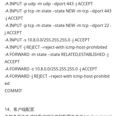
-A INPUT -p udp -m udp --dport 443 -j ACCEPT
-A INPUT -p tcp -m state --state NEW -m tcp --dport 443
-j ACCEPT
-A INPUT -p tcp -m state --state NEW -m tcp --dport 22 -
j ACCEPT
-A INPUT -s 10.8.0.0/255.255.255.0 -j ACCEPT
-A INPUT -j REJECT --reject-with icmp-host-prohibited
-A FORWARD -m state --state RELATED,ESTABLISHED -j
ACCEPT
-A FORWARD -s 10.8.0.0/255.255.255.0 -j ACCEPT
-A FORWARD -j REJECT --reject-with icmp-host-prohibit
ed
COMMIT
14、客户端配置