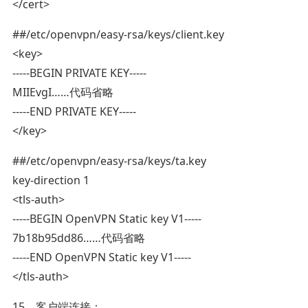
</cert>
##/etc/openvpn/easy-rsa/keys/client.key
<key>
-----BEGIN PRIVATE KEY-----
MIIEvgI……代码省略
-----END PRIVATE KEY-----
</key>
##/etc/openvpn/easy-rsa/keys/ta.key
key-direction 1
<tls-auth>
-----BEGIN OpenVPN Static key V1-----
7b18b95dd86……代码省略
-----END OpenVPN Static key V1-----
</tls-auth>
15、客户端连接：