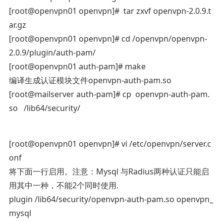
[root@openvpn01 openvpn]# tar zxvf openvpn-2.0.9.t
ar.gz
[root@openvpn01 openvpn]# cd /openvpn/openvpn-
2.0.9/plugin/auth-pam/
[root@openvpn01 auth-pam]# make
编译生成认证模块文件openvpn-auth-pam.so
[root@mailserver auth-pam]# cp openvpn-auth-pam.
so /lib64/security/
[root@openvpn01 openvpn]# vi /etc/openvpn/server.c
onf
将下面一行启用。注意：Mysql 与Radius两种认证只能启
用其中一种，不能2个同时使用.
plugin /lib64/security/openvpn-auth-pam.so openvpn_
mysql