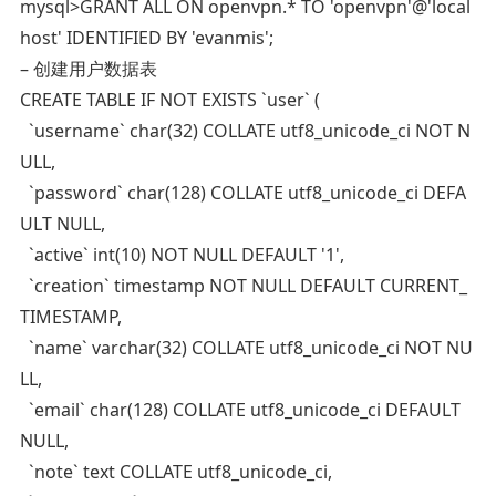
mysql>GRANT ALL ON openvpn.* TO 'openvpn'@'local
host' IDENTIFIED BY 'evanmis';
– 创建用户数据表
CREATE TABLE IF NOT EXISTS `user` (
`username` char(32) COLLATE utf8_unicode_ci NOT N
ULL,
`password` char(128) COLLATE utf8_unicode_ci DEFA
ULT NULL,
`active` int(10) NOT NULL DEFAULT '1',
`creation` timestamp NOT NULL DEFAULT CURRENT_
TIMESTAMP,
`name` varchar(32) COLLATE utf8_unicode_ci NOT NU
LL,
`email` char(128) COLLATE utf8_unicode_ci DEFAULT
NULL,
`note` text COLLATE utf8_unicode_ci,