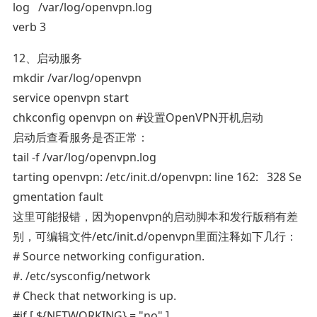
log /var/log/openvpn.log
verb 3
12、启动服务
mkdir /var/log/openvpn
service openvpn start
chkconfig openvpn on #设置OpenVPN开机启动
启动后查看服务是否正常：
tail -f /var/log/openvpn.log
tarting openvpn: /etc/init.d/openvpn: line 162: 328 Se
gmentation fault
这里可能报错，因为openvpn的启动脚本和发行版稍有差
别，可编辑文件/etc/init.d/openvpn里面注释如下几行：
# Source networking configuration.
#. /etc/sysconfig/network
# Check that networking is up.
#if [ ${NETWORKING} = "no" ]