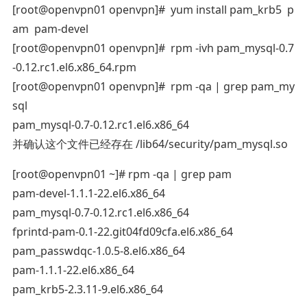
[root@openvpn01 openvpn]# yum install pam_krb5 p
am pam-devel
[root@openvpn01 openvpn]# rpm -ivh pam_mysql-0.7
-0.12.rc1.el6.x86_64.rpm
[root@openvpn01 openvpn]# rpm -qa | grep pam_my
sql
pam_mysql-0.7-0.12.rc1.el6.x86_64
并确认这个文件已经存在 /lib64/security/pam_mysql.so
[root@openvpn01 ~]# rpm -qa | grep pam
pam-devel-1.1.1-22.el6.x86_64
pam_mysql-0.7-0.12.rc1.el6.x86_64
fprintd-pam-0.1-22.git04fd09cfa.el6.x86_64
pam_passwdqc-1.0.5-8.el6.x86_64
pam-1.1.1-22.el6.x86_64
pam_krb5-2.3.11-9.el6.x86_64