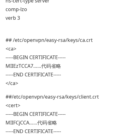
ns-cert-type server
comp-lzo
verb 3
## /etc/openvpn/easy-rsa/keys/ca.crt
<ca>
-----BEGIN CERTIFICATE-----
MIIEzTCCA7……代码省略
-----END CERTIFICATE-----
</ca>
##/etc/openvpn/easy-rsa/keys/client.crt
<cert>
-----BEGIN CERTIFICATE-----
MIIFCjCCA……代码省略
-----END CERTIFICATE-----