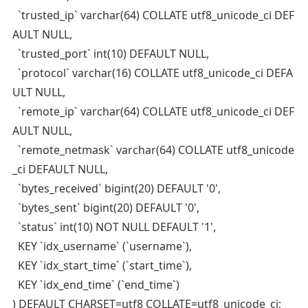
`trusted_ip` varchar(64) COLLATE utf8_unicode_ci DEF
AULT NULL,
`trusted_port` int(10) DEFAULT NULL,
`protocol` varchar(16) COLLATE utf8_unicode_ci DEFA
ULT NULL,
`remote_ip` varchar(64) COLLATE utf8_unicode_ci DEF
AULT NULL,
`remote_netmask` varchar(64) COLLATE utf8_unicode
_ci DEFAULT NULL,
`bytes_received` bigint(20) DEFAULT '0',
`bytes_sent` bigint(20) DEFAULT '0',
`status` int(10) NOT NULL DEFAULT '1',
KEY `idx_username` (`username`),
KEY `idx_start_time` (`start_time`),
KEY `idx_end_time` (`end_time`)
) DEFAULT CHARSET=utf8 COLLATE=utf8_unicode_ci;