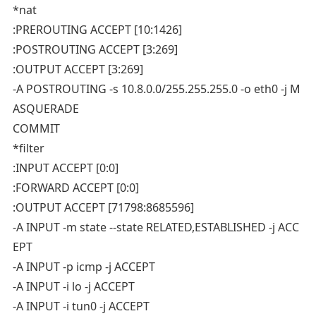
*nat
:PREROUTING ACCEPT [10:1426]
:POSTROUTING ACCEPT [3:269]
:OUTPUT ACCEPT [3:269]
-A POSTROUTING -s 10.8.0.0/255.255.255.0 -o eth0 -j M
ASQUERADE
COMMIT
*filter
:INPUT ACCEPT [0:0]
:FORWARD ACCEPT [0:0]
:OUTPUT ACCEPT [71798:8685596]
-A INPUT -m state --state RELATED,ESTABLISHED -j ACC
EPT
-A INPUT -p icmp -j ACCEPT
-A INPUT -i lo -j ACCEPT
-A INPUT -i tun0 -j ACCEPT