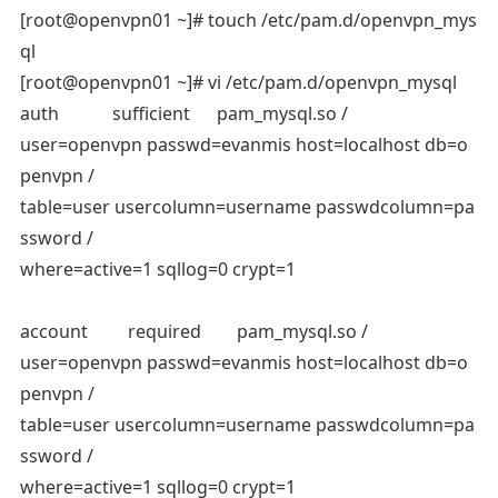
[root@openvpn01 ~]# touch /etc/pam.d/openvpn_mys
ql
[root@openvpn01 ~]# vi /etc/pam.d/openvpn_mysql
auth sufficient pam_mysql.so /
user=openvpn passwd=evanmis host=localhost db=o
penvpn /
table=user usercolumn=username passwdcolumn=pa
ssword /
where=active=1 sqllog=0 crypt=1
account required pam_mysql.so /
user=openvpn passwd=evanmis host=localhost db=o
penvpn /
table=user usercolumn=username passwdcolumn=pa
ssword /
where=active=1 sqllog=0 crypt=1