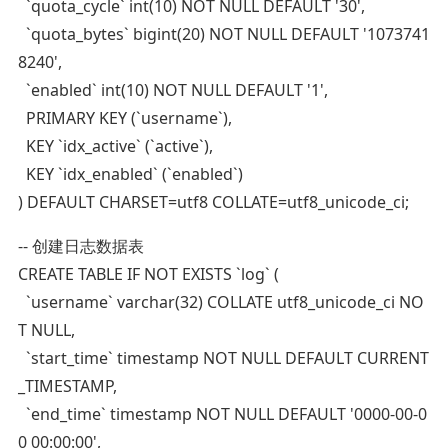
`quota_cycle` int(10) NOT NULL DEFAULT '30',
`quota_bytes` bigint(20) NOT NULL DEFAULT '1073741
8240',
`enabled` int(10) NOT NULL DEFAULT '1',
PRIMARY KEY (`username`),
KEY `idx_active` (`active`),
KEY `idx_enabled` (`enabled`)
) DEFAULT CHARSET=utf8 COLLATE=utf8_unicode_ci;
-- 创建日志数据表
CREATE TABLE IF NOT EXISTS `log` (
`username` varchar(32) COLLATE utf8_unicode_ci NO
T NULL,
`start_time` timestamp NOT NULL DEFAULT CURRENT
_TIMESTAMP,
`end_time` timestamp NOT NULL DEFAULT '0000-00-0
0 00:00:00',