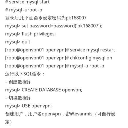
# service mysql start
# mysql -uroot -p
登录后,用下面命令设定密码为pk168007
mysql> set password=password('pk168007');
mysql> flush privileges;
mysql> quit
[root@openvpn01 openvpn]# service mysql restart
[root@openvpn01 openvpn]# chkconfig mysql on
[root@openvpn01 openvpn]# mysql -u root -p
运行以下SQL命令：
– 创建数据库
mysql> CREATE DATABASE openvpn;
– 切换数据库
mysql> USE openvpn;
创建用户，用户名openvpn，密码evanmis（可自行设
定）