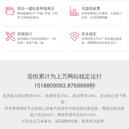
四合一建站多终端展示
无隐形收费
网站能够在CP+平板+手机+小程
所有收费项公开透明，正规签订
序 完美响应展示。
合同，合同清楚明确
高端设计
安全稳定
提供网站个性化定制设计，VIP
采用阿里云等大厂安全稳定服务
定制，拒绝千篇一律。
器，保障网站安全稳定运行。
迅恒累计为上万网站稳定运行
1518809065.0770001
秒
机房接入电信带宽400G、联通带宽200G、移动带宽100G，直连核心骨干网
络；
所有重要网络节点和核心设备均采用华为电信级交换设备，网络总体交换
能力高达684G，网络联通率达到99.99%，
并且多点冗余备份，提高网络性能，避免单点故障。