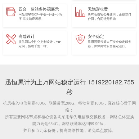
四合一建站多终端展示
无隐形收费
网站能够在CP+平板+手机+小程
所有收费项公开透明，正规签订
序 完美响应展示。
合同，合同清楚明确
高端设计
安全稳定
提供网站个性化定制设计，VIP
采用阿里云等大厂安全稳定服务
定制，拒绝千篇一律。
器，保障网站安全稳定运行。
迅恒累计为上万网站稳定运行
1519220183.9520001
秒
机房接入电信带宽400G、联通带宽200G、移动带宽100G，直连核心骨干网
络；
所有重要网络节点和核心设备均采用华为电信级交换设备，网络总体交换
能力高达684G，网络联通率达到99.99%，
并且多点冗余备份，提高网络性能，避免单点故障。